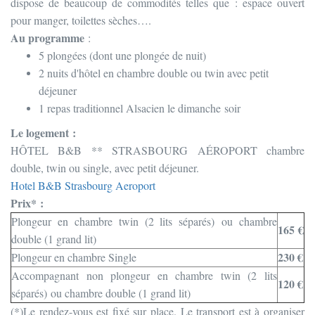
dispose de beaucoup de commodités telles que : espace ouvert
pour manger, toilettes sèches….
Au programme
:
5 plongées (dont une plongée de nuit)
2 nuits d'hôtel en chambre double ou twin avec petit
déjeuner
1 repas traditionnel Alsacien le dimanche soir
Le logement :
HÔTEL B&B ** STRASBOURG AÉROPORT chambre
double, twin ou single, avec petit déjeuner.
Hotel B&B Strasbourg Aeroport
Prix* :
Plongeur en chambre twin (2 lits séparés) ou chambre
165 €
double (1 grand lit)
230 €
Plongeur en chambre Single
Accompagnant non plongeur en chambre twin (2 lits
120 €
séparés) ou chambre double (1 grand lit)
(*)Le rendez-vous est fixé sur place. Le transport est à organiser